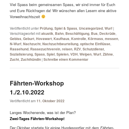
Viel Spass beim gemeinsamen Spass, wir sind immer für Euch
und Eure Rückfragen da! Wir wünschen allen Lesern eine aktive
Vorweihnachtszeit
Veröffentlicht unter
Prüfung
,
Spiel & Spass
,
Uncategorized
,
Wurf
|
Verschlagwortet mit
akustik
,
Bahn
,
Beschäftigung
,
Bus
,
Deckrüde
,
Gebiss
,
Geburt
,
Hovawart
,
Kaufhaus
,
Kontrolle
,
Körmass
,
messen
,
N-Wurf
,
Nachzucht
,
Nachzuchtbeurteilung
,
optische Einflüsse
,
Rassehund
,
Rassezuchtverein
,
reisen
,
RZV
,
Schutzdienst
,
Sozialisierung
,
Spass
,
Spiel
,
Spielen
,
VDH
,
Welpen
,
Wurf
,
Zähne
,
Zucht
,
Zuchthündin
|
Schreibe einen Kommentar
Fährten-Workshop
1./2.10.2022
Veröffentlicht am
11. Oktober 2022
Langes Wochenende, was ist der Plan?
Zwei-Tages Fährten-Workshop!
Der Oktober startete für einige Hundesportler mit dem
Fährten-