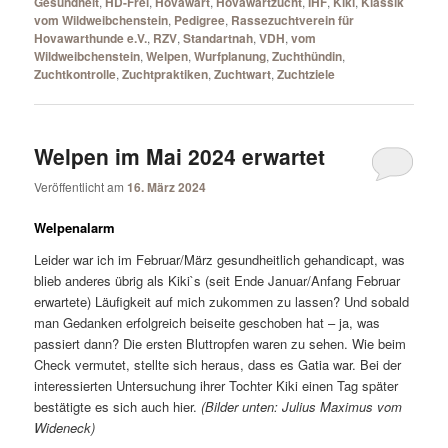
Gesundheit
,
HD-Frei
,
Hovawart
,
Hovawartzucht
,
IHF
,
Kiki
,
Klassik
vom Wildweibchenstein
,
Pedigree
,
Rassezuchtverein für
Hovawarthunde e.V.
,
RZV
,
Standartnah
,
VDH
,
vom
Wildweibchenstein
,
Welpen
,
Wurfplanung
,
Zuchthündin
,
Zuchtkontrolle
,
Zuchtpraktiken
,
Zuchtwart
,
Zuchtziele
Welpen im Mai 2024 erwartet
Veröffentlicht am
16. März 2024
Welpenalarm
Leider war ich im Februar/März gesundheitlich gehandicapt, was
blieb anderes übrig als Kiki`s (seit Ende Januar/Anfang Februar
erwartete) Läufigkeit auf mich zukommen zu lassen? Und sobald
man Gedanken erfolgreich beiseite geschoben hat – ja, was
passiert dann? Die ersten Bluttropfen waren zu sehen. Wie beim
Check vermutet, stellte sich heraus, dass es Gatia war. Bei der
interessierten Untersuchung ihrer Tochter Kiki einen Tag später
bestätigte es sich auch hier.
(Bilder unten: Julius Maximus vom
Wideneck)