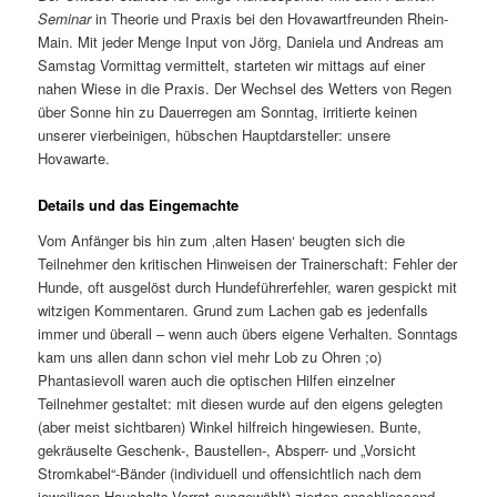
Seminar
in Theorie und Praxis bei den Hovawartfreunden Rhein-
Main. Mit jeder Menge Input von Jörg, Daniela und Andreas am
Samstag Vormittag vermittelt, starteten wir mittags auf einer
nahen Wiese in die Praxis. Der Wechsel des Wetters von Regen
über Sonne hin zu Dauerregen am Sonntag, irritierte keinen
unserer vierbeinigen, hübschen Hauptdarsteller: unsere
Hovawarte.
Details und das Eingemachte
Vom Anfänger bis hin zum ‚alten Hasen‘ beugten sich die
Teilnehmer den kritischen Hinweisen der Trainerschaft: Fehler der
Hunde, oft ausgelöst durch Hundeführerfehler, waren gespickt mit
witzigen Kommentaren. Grund zum Lachen gab es jedenfalls
immer und überall – wenn auch übers eigene Verhalten. Sonntags
kam uns allen dann schon viel mehr Lob zu Ohren ;o)
Phantasievoll waren auch die optischen Hilfen einzelner
Teilnehmer gestaltet: mit diesen wurde auf den eigens gelegten
(aber meist sichtbaren) Winkel hilfreich hingewiesen. Bunte,
gekräuselte Geschenk-, Baustellen-, Absperr- und „Vorsicht
Stromkabel“-Bänder (individuell und offensichtlich nach dem
jeweiligen Haushalts-Vorrat ausgewählt) zierten anschliessend