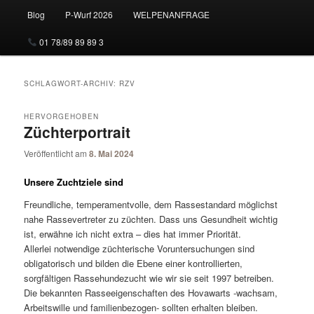
Blog
P-Wurf 2026
WELPENANFRAGE
01 78/89 89 89 3
SCHLAGWORT-ARCHIV:
RZV
HERVORGEHOBEN
Züchterportrait
Veröffentlicht am
8. Mai 2024
Unsere Zuchtziele sind
Freundliche, temperamentvolle, dem Rassestandard möglichst
nahe Rassevertreter zu züchten. Dass uns Gesundheit wichtig
ist, erwähne ich nicht extra – dies hat immer Priorität.
Allerlei notwendige züchterische Voruntersuchungen sind
obligatorisch und bilden die Ebene einer kontrollierten,
sorgfältigen Rassehundezucht wie wir sie seit 1997 betreiben.
Die bekannten Rasseeigenschaften des Hovawarts -wachsam,
Arbeitswille und familienbezogen- sollten erhalten bleiben.