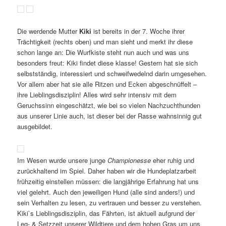
Die werdende Mutter
Kiki
ist bereits in der 7. Woche ihrer
Trächtigkeit (rechts oben) und man sieht und merkt ihr diese
schon lange an: Die Wurfkiste steht nun auch und was uns
besonders freut: Kiki findet diese klasse! Gestern hat sie sich
selbstständig, interessiert und schweifwedelnd darin umgesehen.
Vor allem aber hat sie alle Ritzen und Ecken abgeschnüffelt –
ihre Lieblingsdisziplin! Alles wird sehr intensiv mit dem
Geruchssinn eingeschätzt, wie bei so vielen Nachzuchthunden
aus unserer Linie auch, ist dieser bei der Rasse wahnsinnig gut
ausgebildet.
Im Wesen wurde unsere junge
Championesse
eher ruhig und
zurückhaltend im Spiel. Daher haben wir die Hundeplatzarbeit
frühzeitig einstellen müssen: die langjährige Erfahrung hat uns
viel gelehrt. Auch den jeweiligen Hund (alle sind anders!) und
sein Verhalten zu lesen, zu vertrauen und besser zu verstehen.
Kiki`s Lieblingsdisziplin, das Fährten, ist aktuell aufgrund der
Leg- & Setzzeit unserer Wildtiere und dem hohen Gras um uns