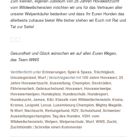
Zum kleinen, eigenen Jubiläum von
25 Jahren Hovawartzucht
vom Wildweibchenstein
möchten wir uns für das Vertrauen aller
unserer Welpenkäufer bedanken und dass Ihr Euren Hunden das
allerbeste zuhause bietet Wie bisher stehen wir Euch mit Rat und
Tat zur Seite!
Gesundheit und Glück wünschen wir auf allen Euren Wegen,
das Team WWS
Veröffentlicht unter
Erinnerungen
,
Spiel & Spass
,
Trächtigkeit
,
Uncategorized
,
Wurf
|
Verschlagwortet mit
100 Jahre Hovawart
,
25
Jahre Hovawartzucht
,
Ausstellung
,
Champion
,
Deckrüden
,
Fährtenarbeit
,
Gebrauchshund
,
Hovawart
,
Hovawartwelpe
,
Hovawartwelpen
,
Hundeplatz
,
Hundeschule
,
Hundesport
,
Hundezucht
,
James
,
Kiki
,
Klassik vom Wildweibchenstein
,
Kosta
,
Kronos
,
Leopold
,
Lexus
,
Luxembourg Champion
,
Mighty Magalie
,
N-Wurf
,
Nachzucht
,
Rettungshund
,
RZV
,
Schutzhund
,
Schweizer
Ausstellungschampion
,
Tag des Hundes
,
VDH
,
vom
Wildweibchenstein
,
Welpen
,
Welpenschule
,
Wurf
,
WWS
,
Zucht
,
Zuchthündin
|
Schreibe einen Kommentar