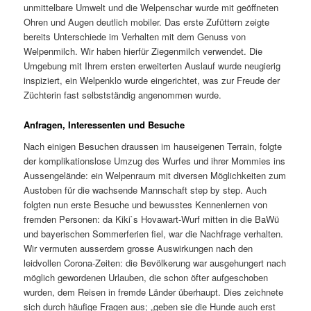
unmittelbare Umwelt und die Welpenschar wurde mit geöffneten
Ohren und Augen deutlich mobiler. Das erste Zufüttern zeigte
bereits Unterschiede im Verhalten mit dem Genuss von
Welpenmilch. Wir haben hierfür Ziegenmilch verwendet. Die
Umgebung mit Ihrem ersten erweiterten Auslauf wurde neugierig
inspiziert, ein Welpenklo wurde eingerichtet, was zur Freude der
Züchterin fast selbstständig angenommen wurde.
Anfragen, Interessenten und Besuche
Nach einigen Besuchen draussen im hauseigenen Terrain, folgte
der komplikationslose Umzug des Wurfes und ihrer Mommies ins
Aussengelände: ein Welpenraum mit diversen Möglichkeiten zum
Austoben für die wachsende Mannschaft step by step. Auch
folgten nun erste Besuche und bewusstes Kennenlernen von
fremden Personen: da Kiki`s Hovawart-Wurf mitten in die BaWü
und bayerischen Sommerferien fiel, war die Nachfrage verhalten.
Wir vermuten ausserdem grosse Auswirkungen nach den
leidvollen Corona-Zeiten: die Bevölkerung war ausgehungert nach
möglich gewordenen Urlauben, die schon öfter aufgeschoben
wurden, dem Reisen in fremde Länder überhaupt. Dies zeichnete
sich durch häufige Fragen aus; „geben sie die Hunde auch erst