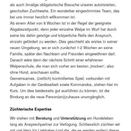
als auch 3malige obligatorische Besuche unserer autorisierten,
geschulten Zuchtwarte. Ein wunderbar eingestimmtes Team, das
bei uns immer herzlich willkommen ist.
Ab einem Alter von 8 Wochen ist in der Regel der geeignete
Abgabezeitpunkt, denn jeder einzelne Welpe im Wurf hat durch
seine bis dahin geistige und körperliche Reife den Anspruch,
einzeln gefördert zu werden. Dies geschieht als erstes in seiner
neuen Umgebung, wo er sich zunächst 1-2 Wochen an seine
Familie, später den Nachbarn und Freunden eingewöhnen darf.
Danach wäre dann der nächste Schritt einer erfahrenen
Welpenschule, die man sich vorher am besten „trocken“, also
ohne Hund, anschauen sollte.
Gemeinsames, (zeitlich) kontrolliertes Spiel, verbunden mit
Aufgaben in der Gerätearbeit sowie Kommandos, stehen hier im
Kurs. Um dies beiderseits gut ausführen zu können, ist die
Bindung an die neue Person(en)(zuhause unumgänglich.
Züchterische Expertise
Wir stehen mit
Beratung
und
Unterstützung
ein Hundeleben
lang als Ansprechpartner zur Verfügung. Schliesslich züchten wir
mit viel Herz für Liebhaber (und die, die es werden wollen) dieser