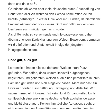
dann und dann ab?“.
Grundsätzlich waren aber viele Haushalte durch Anschaffung von
Haustieren aller Art während den Corona-home-office-Zeiten
bereits „befriedigt“. In erster Linie wohl mit Hunden, da hiermit der
Freilauf während der Lock downs nicht nur nötig sondern den
Besitzern auch möglich gemacht wurde.
Als dritte nicht zu verachtende und nie dagewesenen, daher
überraschenden Zurückhaltung von Welpen-Bewerbern, vermuten
wir die Inflation und Unsicherheit infolge der jüngsten
Kriegsgeschehnisse.
Ende gut, alles gut
Letztendlich haben alle wunderbaren Welpen ihren Platz
gefunden. Wir hoffen, dass unsere liebevoll aufgezogenen,
begleiteten und geherzten Welpen auch einen primaPlatz in ihren
Familien gefunden und sich eingelebt haben. Nicht nur das: ein
Hovawart fordert Beschäftigung, Bewegung und Aktivität. Wir
sagen immer, ein Hovawart ist kein Hund für Langweiler. Es ist
schliesslich eine anerkannte deutsche Gebrauchshunderasse
und bleibt diese auch. Fehlen ihm tägliche Aufgaben, sucht er
sich seine eigenen Beschäftigungen und man sollte sich nicht