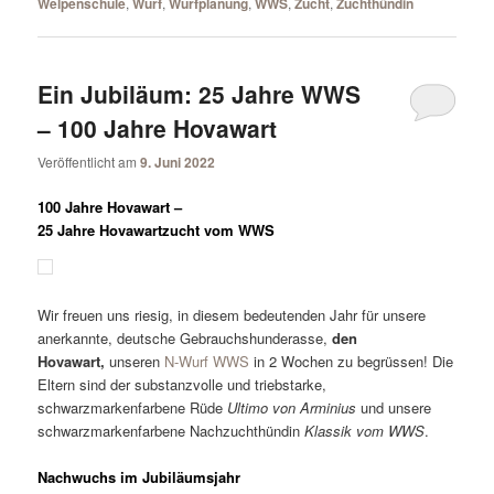
Welpenschule
,
Wurf
,
Wurfplanung
,
WWS
,
Zucht
,
Zuchthündin
Ein Jubiläum: 25 Jahre WWS
– 100 Jahre Hovawart
Veröffentlicht am
9. Juni 2022
100 Jahre Hovawart –
25 Jahre Hovawartzucht vom WWS
Wir freuen uns riesig, in diesem bedeutenden Jahr für unsere
anerkannte, deutsche Gebrauchshunderasse,
den
Hovawart,
unseren
N-Wurf WWS
in 2 Wochen zu begrüssen! Die
Eltern sind der substanzvolle und triebstarke,
schwarzmarkenfarbene Rüde
Ultimo von Arminius
und unsere
schwarzmarkenfarbene Nachzuchthündin
Klassik vom WWS
.
Nachwuchs im Jubiläumsjahr