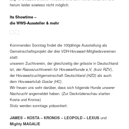
herum leider sowieso nicht möglich.
Its Showtime –
die WWS-Aussteller & mehr
Kommenden Sonntag findet die 100jährige Ausstellung als
Gemeinschaftsprojekt der drei
VDH-Hovawart-
Mitgliedsvereinen
statt:
unserem Zuchtverein, der gleichzeitig der grösste in Deutschland
ist,
der Rassezuchtverein für Hovawarthunde e,V, (kurz RZV)
,
der Hovawartzuchtgemeinschaft D
eutschland (HZD)
als auch
dem
Hovawartclub Goslar (HC)
.
Wir freuen uns sehr darüber, dass sich folgende Hunde
unserer
Nachzucht
angemeldet haben. (Zur Deckrüdenschau starten
Kosta und Kronos)
Stolz werden sonntags präsentiert:
JAMES – KOSTA – KRONOS – LEOPOLD – LEXUS
und
Mighty MAGALIE