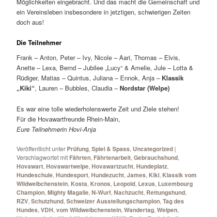
Möglichkeiten eingebracht. Und das macht die Gemeinschaft und
ein Vereinsleben insbesondere in jetztigen, schwierigen Zeiten
doch aus!
Die Teilnehmer
Frank – Anton, Peter – Ivy, Nicole – Aari, Thomas – Elvis,
Anette – Lexa, Bernd – Jubilee „Lucy“ & Amelie, Jule – Lotta &
Rüdiger, Matias – Quintus, Juliana – Ennok, Anja –
Klassik
„Kiki“
, Lauren – Bubbles, Claudia –
Nordstar (Welpe)
Es war eine tolle wiederholenswerte Zeit und Ziele stehen!
Für die Hovawartfreunde Rhein-Main,
Eure Teilnehmerin Hovi-Anja
Veröffentlicht unter
Prüfung
,
Spiel & Spass
,
Uncategorized
|
Verschlagwortet mit
Fährten
,
Fährtenarbeit
,
Gebrauchshund
,
Hovawart
,
Hovawartwelpe
,
Hovawartzucht
,
Hundeplatz
,
Hundeschule
,
Hundesport
,
Hundezucht
,
James
,
Kiki
,
Klassik vom
Wildweibchenstein
,
Kosta
,
Kronos
,
Leopold
,
Lexus
,
Luxembourg
Champion
,
Mighty Magalie
,
N-Wurf
,
Nachzucht
,
Rettungshund
,
RZV
,
Schutzhund
,
Schweizer Ausstellungschampion
,
Tag des
Hundes
,
VDH
,
vom Wildweibchenstein
,
Wandertag
,
Welpen
,