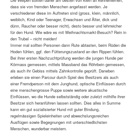
Die Welpen sollten daher am besten von klein an kennenlernen,
dass sie von fremden Menschen angefasst werden. Je
verschiedener diese im Auftreten sind (gross, klein, männlich,
weiblich, Kind oder Teenager, Erwachsen und Älter, dick und
dünn, Raucher oder besser nicht), desto besser und lehrreicher
für den Hund. Wie wäre es mit Weihnachtsmarkt-Besuch? Rein in
den Trubel – nicht meiden!
Immer mal sollten Personen dann Rute abtasten, beim Rüden die
Hoden fühlen, ggf. den Fütterungszustand an den Rippen fühlen.
Bei ihrer ersten Nachzuchtprüfung werden die jungen Hunde per
Körmass gemessen, mittels Massband das Röhrbein gemessen,
als auch ihr Gebiss mittels Zahnkontrolle geprüft. Daneben
erleben sie einen Parcour durch Spiel des Besitzers als auch
einer Fremdperson mit dem Junghund, optische Einflüssen durch
eine menschengrosse Puppe sowie weitere akustische
Einflüssen, wo die Hunde selbstständig oder zuletzt mithilfe ihrer
Besitzer sich heranführen lassen sollten. Dies alles in Summe
kann ein gut sozialisierter Hund mit guter Bindung,
regelmässigen Spieleinheiten und abwechslungsreichen
Ausflügen sowie Begegnungen mit unterschiedlichsten
Menschen, wunderbar meistern.