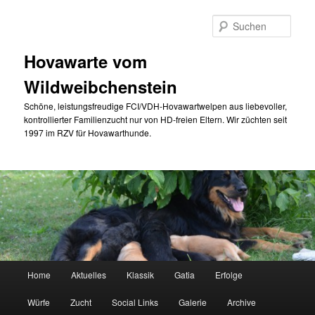
Zum
Zum
primären
sekundären
Such
Inhalt
Inhalt
springen
springen
Hovawarte vom
Wildweibchenstein
Schöne, leistungsfreudige FCI/VDH-Hovawartwelpen aus liebevoller,
kontrollierter Familienzucht nur von HD-freien Eltern. Wir züchten seit
1997 im RZV für Hovawarthunde.
Hauptmenü
Home
Aktuelles
Klassik
Gatia
Erfolge
Würfe
Zucht
Social Links
Galerie
Archive