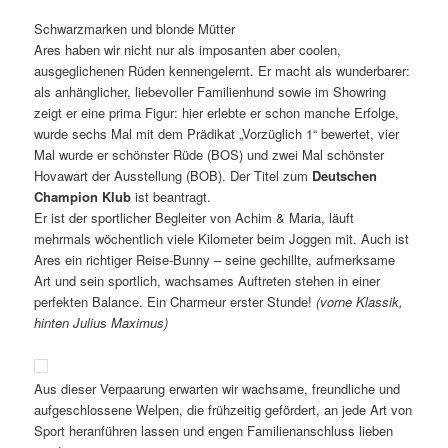
Schwarzmarken und blonde Mütter
Ares haben wir nicht nur als imposanten aber coolen,
ausgeglichenen Rüden kennengelernt. Er macht als wunderbarer:
als anhänglicher, liebevoller Familienhund sowie im Showring
zeigt er eine prima Figur: hier erlebte er schon manche Erfolge,
wurde sechs Mal mit dem Prädikat „Vorzüglich 1“ bewertet, vier
Mal wurde er schönster Rüde (BOS) und zwei Mal schönster
Hovawart der Ausstellung (BOB). Der Titel zum
Deutschen
Champion Klub
ist beantragt.
Er ist der sportlicher Begleiter von Achim & Maria, läuft
mehrmals wöchentlich viele Kilometer beim Joggen mit. Auch ist
Ares ein richtiger Reise-Bunny – seine gechillte, aufmerksame
Art und sein sportlich, wachsames Auftreten stehen in einer
perfekten Balance. Ein Charmeur erster Stunde!
(vorne Klassik,
hinten Julius Maximus)
Aus dieser Verpaarung erwarten wir wachsame, freundliche und
aufgeschlossene Welpen, die frühzeitig gefördert, an jede Art von
Sport heranführen lassen und engen Familienanschluss lieben