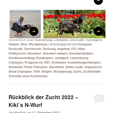
Veröffentlicht unter
Ausstellung
,
Champion
,
Deckrüde
,
Trächtigkeit
,
Welpen
,
Wurf
,
Wurfplanung
|
Verschlagwortet mit
Champion
,
Deckrüde
,
Decktermin
,
Deckung
,
dogshow
,
FCI
,
Hitze
,
Hobbyzucht
,
Hovawart
,
Hovawart welpen
,
Hovawartwelpen
,
Hundeausstellung
,
Hundesport
,
Läufigkeit
,
Luxembourg
Champion
,
Progesteron
,
RZV
,
Schweizer Ausstellungschampion
,
Schweizer Show Champion
,
Standhitze
,
Swiss made
,
Ungarischer
Show Champion
,
VDH
,
Welpen
,
Wurfplanung
,
Zucht
,
Zuchthündin
|
Schreibe einen Kommentar
Rückblick der Zucht 2022 –
Kiki`s N-Wurf
Veröffentlicht am
13. Dezember 2022