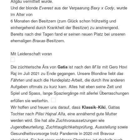
Allgäu vermittelt wurde.
Und der blonde
Everest
aus der Verpaarung
Baxy x Cody
, wurde
im Alter von
6 Monaten den Besitzern (zum Glück schon frühzeitig und
einhergehend durch Krankheit der Besitzer) zu anstrengend.
Bereits nach drei Tagen fand er seinen neuen Platz bei unseren
ehemaligen
Braxas-
Besitzern.
Mit Leidenschaft voran
Die züchterische Ära von
Gatia
ist nach den
M`lis
mit Gero Hovi
Raj im Juli 2021 zu Ende gegangen. Unsere Blondine liebt
das
Fährten
und auch die Hundeplatz-Arbeit, die durch ihre anderen
Aufgaben oftmals zu kurz kam. Alles hat eben seine Zeit und
Spiel und Spass, lange Spaziergänge mit allerlei Überraschungen
erfüllen sie weiterhin.
Wir hoffen und freuen uns darauf, dass
Klassik
–
Kiki
, Gatias
Tochter nach
Pilisi Hajnal Alfa
, eine annähernd gute Mutter
werden wird. Sie hat alle
Zuchtvoraussetzungen
wie
Jugendbeurteilung, Zuchttauglichkeitsprüfung, Ausstellung
sowie
Gesundheitsvorsorge trotz Pandemie in 2020 mit Bravour
absolviert. Sie hat einen goldenen Charakter, ist deshalb auch