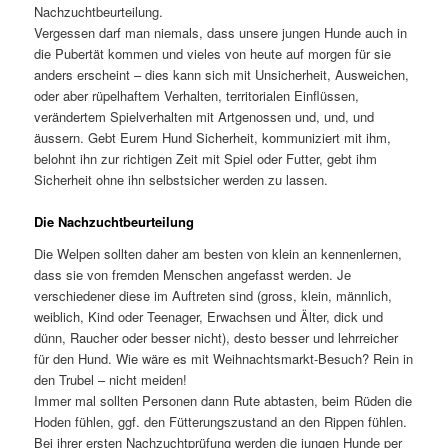
Nachzuchtbeurteilung.
Vergessen darf man niemals, dass unsere jungen Hunde auch in
die Pubertät kommen und vieles von heute auf morgen für sie
anders erscheint – dies kann sich mit Unsicherheit, Ausweichen,
oder aber rüpelhaftem Verhalten, territorialen Einflüssen,
verändertem Spielverhalten mit Artgenossen und, und, und
äussern. Gebt Eurem Hund Sicherheit, kommuniziert mit ihm,
belohnt ihn zur richtigen Zeit mit Spiel oder Futter, gebt ihm
Sicherheit ohne ihn selbstsicher werden zu lassen.
Die Nachzuchtbeurteilung
Die Welpen sollten daher am besten von klein an kennenlernen,
dass sie von fremden Menschen angefasst werden. Je
verschiedener diese im Auftreten sind (gross, klein, männlich,
weiblich, Kind oder Teenager, Erwachsen und Älter, dick und
dünn, Raucher oder besser nicht), desto besser und lehrreicher
für den Hund. Wie wäre es mit Weihnachtsmarkt-Besuch? Rein in
den Trubel – nicht meiden!
Immer mal sollten Personen dann Rute abtasten, beim Rüden die
Hoden fühlen, ggf. den Fütterungszustand an den Rippen fühlen.
Bei ihrer ersten Nachzuchtprüfung werden die jungen Hunde per