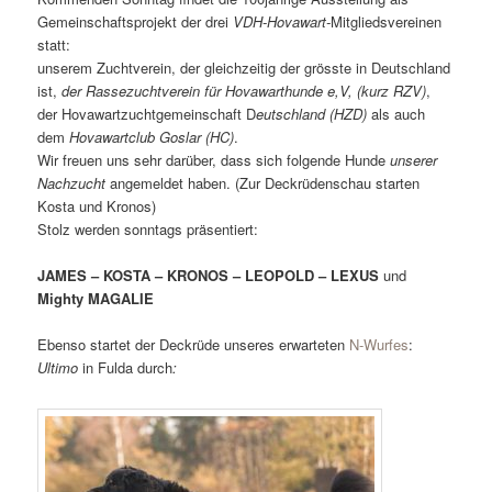
Gemeinschaftsprojekt der drei
VDH-Hovawart-
Mitgliedsvereinen
statt:
unserem Zuchtverein, der gleichzeitig der grösste in Deutschland
ist,
der Rassezuchtverein für Hovawarthunde e,V, (kurz RZV)
,
der Hovawartzuchtgemeinschaft D
eutschland (HZD)
als auch
dem
Hovawartclub Goslar (HC)
.
Wir freuen uns sehr darüber, dass sich folgende Hunde
unserer
Nachzucht
angemeldet haben. (Zur Deckrüdenschau starten
Kosta und Kronos)
Stolz werden sonntags präsentiert:
JAMES – KOSTA – KRONOS – LEOPOLD – LEXUS
und
Mighty MAGALIE
Ebenso startet der Deckrüde unseres erwarteten
N-Wurfes
:
Ultimo
in Fulda durch
: