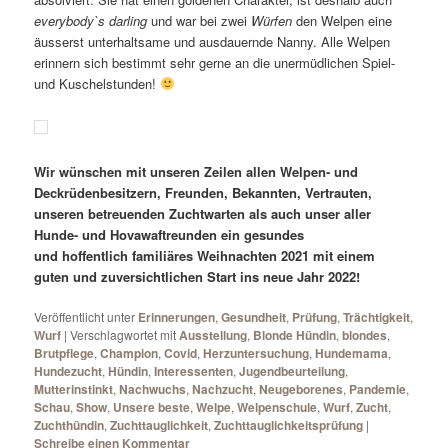
everybody`s darling
und war bei zwei
Würfen
den Welpen eine
äusserst unterhaltsame und ausdauernde Nanny. Alle Welpen
erinnern sich bestimmt sehr gerne an die unermüdlichen Spiel-
und Kuschelstunden!
Wir wünschen mit unseren Zeilen allen Welpen- und
Deckrüdenbesitzern, Freunden, Bekannten, Vertrauten,
unseren betreuenden Zuchtwarten als auch unser aller
Hunde- und Hovawaftreunden ein gesundes
und hoffentlich familiäres Weihnachten 2021 mit einem
guten und zuversichtlichen Start ins neue Jahr 2022!
Veröffentlicht unter
Erinnerungen
,
Gesundheit
,
Prüfung
,
Trächtigkeit
,
Wurf
|
Verschlagwortet mit
Ausstellung
,
Blonde Hündin
,
blondes
,
Brutpflege
,
Champion
,
Covid
,
Herzuntersuchung
,
Hundemama
,
Hundezucht
,
Hündin
,
Interessenten
,
Jugendbeurteilung
,
Mutterinstinkt
,
Nachwuchs
,
Nachzucht
,
Neugeborenes
,
Pandemie
,
Schau
,
Show
,
Unsere beste
,
Welpe
,
Welpenschule
,
Wurf
,
Zucht
,
Zuchthündin
,
Zuchttauglichkeit
,
Zuchttauglichkeitsprüfung
|
Schreibe einen Kommentar