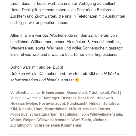
Euch, dass ihr bereit wart, sie uns zur Verfügung zu stellen!
Unser Dank gilt gleichermassen allen Deckrüden-Besitzern,
Züchtern und Zuchtwarten, die uns in Telefonaten mit Auskünften
und Tipps weiter geholfen haben.
Alles in allem war das Wochenende um den 22.4. herum von
herzlichem Willkommen, neuen Eindrücken & Freundschaften,,
Wiedersehen, etwas Wellness und voller Sonnenschein geprägt:
leider etwas weit und etwas zu kurz für so viele Impressionen.
Schön wars mit und bei Euch!
Drücken wir die Däumchen und…warten, ob Kiki den
N-Wurf in
schwarzmarken und blond
ausbrütet
Veröffentlicht unter
Erinnerungen
,
Gesundheit
,
Trächtigkeit
,
Wurf
|
Verschlagwortet mit
Anfänger
,
Deckakt
,
Deckrüde
,
Hovawart
,
Hovawartwelpe
,
Hovawartzucht
,
Hundezucht
,
Hündin
,
Jungfrau
,
Kiki
,
Klassik
,
Litter
,
Mutterhündin
,
N-Wurf
,
niedlich
,
Östrus
,
Proöstrus
,
schwarzmarken
,
Trächtigkeit
,
vom Wildweibchenstein
,
Welpe
,
Welpen
,
Wildweibchenstein
,
Wurf
,
Zucht
,
züchten
,
Zuchthündin
|
Schreibe einen Kommentar