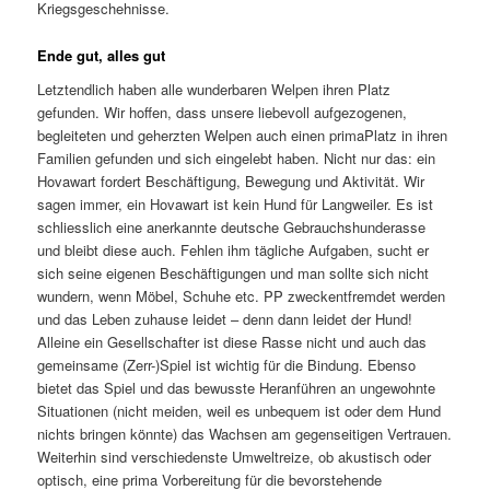
Kriegsgeschehnisse.
Ende gut, alles gut
Letztendlich haben alle wunderbaren Welpen ihren Platz
gefunden. Wir hoffen, dass unsere liebevoll aufgezogenen,
begleiteten und geherzten Welpen auch einen primaPlatz in ihren
Familien gefunden und sich eingelebt haben. Nicht nur das: ein
Hovawart fordert Beschäftigung, Bewegung und Aktivität. Wir
sagen immer, ein Hovawart ist kein Hund für Langweiler. Es ist
schliesslich eine anerkannte deutsche Gebrauchshunderasse
und bleibt diese auch. Fehlen ihm tägliche Aufgaben, sucht er
sich seine eigenen Beschäftigungen und man sollte sich nicht
wundern, wenn Möbel, Schuhe etc. PP zweckentfremdet werden
und das Leben zuhause leidet – denn dann leidet der Hund!
Alleine ein Gesellschafter ist diese Rasse nicht und auch das
gemeinsame (Zerr-)Spiel ist wichtig für die Bindung. Ebenso
bietet das Spiel und das bewusste Heranführen an ungewohnte
Situationen (nicht meiden, weil es unbequem ist oder dem Hund
nichts bringen könnte) das Wachsen am gegenseitigen Vertrauen.
Weiterhin sind verschiedenste Umweltreize, ob akustisch oder
optisch, eine prima Vorbereitung für die bevorstehende