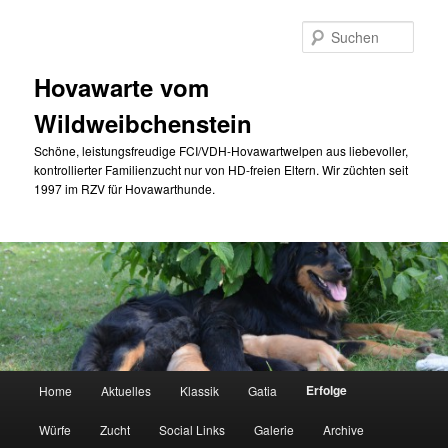
Zum
primären
Such
Inhalt
springen
Hovawarte vom
Wildweibchenstein
Schöne, leistungsfreudige FCI/VDH-Hovawartwelpen aus liebevoller,
kontrollierter Familienzucht nur von HD-freien Eltern. Wir züchten seit
1997 im RZV für Hovawarthunde.
Hauptmenü
Erfolge
Home
Aktuelles
Klassik
Gatia
Würfe
Zucht
Social Links
Galerie
Archive