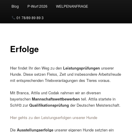
Blog
P-Wurf 2026
WELPENANFRAGE
01 78/89 89 89 3
Erfolge
Hier findet Ihr den Weg zu den
Leistungsprüfungen
unserer
Hunde. Diese setzen Fleiss, Zeit und insbesondere Arbeitsfreude
mit entsprechenden Triebveranlagungen des Tieres voraus.
Mit Branca, Attila und Codak nahmen wir an diversen
bayerischen
Mannschaftswettbewerben
teil. Attila startete in
SchH3 zur
Qualifikationsprüfung
der Deutschen Meisterschaft.
Hier gehts zu den Leistungserfolgen unserer Hunde
Die
Ausstellungserfolge
unserer eigenen Hunde setzten ein