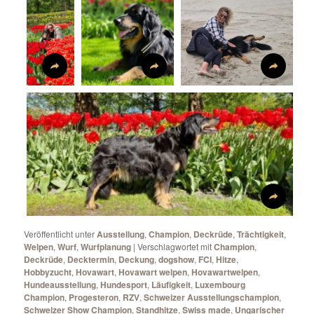
Veröffentlicht unter
Ausstellung
,
Champion
,
Deckrüde
,
Trächtigkeit
,
Welpen
,
Wurf
,
Wurfplanung
|
Verschlagwortet mit
Champion
,
Deckrüde
,
Decktermin
,
Deckung
,
dogshow
,
FCI
,
Hitze
,
Hobbyzucht
,
Hovawart
,
Hovawart welpen
,
Hovawartwelpen
,
Hundeausstellung
,
Hundesport
,
Läufigkeit
,
Luxembourg
Champion
,
Progesteron
,
RZV
,
Schweizer Ausstellungschampion
,
Schweizer Show Champion
,
Standhitze
,
Swiss made
,
Ungarischer