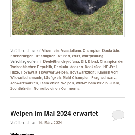
Veröffentlicht unter
Allgemein
,
Ausstellung
,
Champion
,
Deckrüde
,
Erinnerungen
,
Trächtigkeit
,
Welpen
,
Wurf
,
Wurfplanung
|
Verschlagwortet mit
Begleithundeprüfung
,
BH
,
Blond
,
Champion der
Tschechischen Republik
,
Deckakt
,
decken
,
Deckrüde
,
HD-Frei
,
Hitze
,
Hovawart
,
Hovawartwelpen
,
Hovawartzucht
,
Klassik vom
Wildweibchenstein
,
Läufigkeit
,
Multi-Champion
,
Prag
,
schwarz
,
schwarzmarken
,
Tschechien
,
Welpen
,
Wildweibchenstein
,
Zucht
,
Zuchthündin
|
Schreibe einen Kommentar
Welpen im Mai 2024 erwartet
Veröffentlicht am
16. März 2024
Welpenalarm