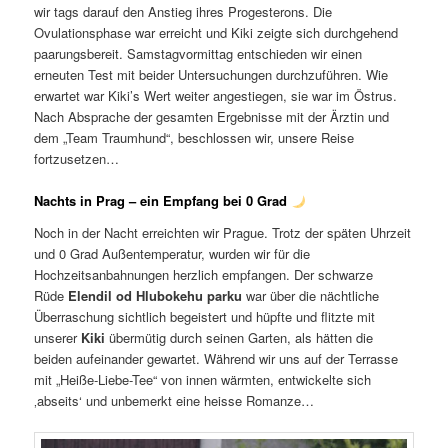
wir tags darauf den Anstieg ihres Progesterons. Die
Ovulationsphase war erreicht und Kiki zeigte sich durchgehend
paarungsbereit. Samstagvormittag entschieden wir einen
erneuten Test mit beider Untersuchungen durchzuführen. Wie
erwartet war Kiki’s Wert weiter angestiegen, sie war im Östrus.
Nach Absprache der gesamten Ergebnisse mit der Ärztin und
dem „Team Traumhund“, beschlossen wir, unsere Reise
fortzusetzen…
Nachts in Prag – ein Empfang bei 0 Grad
Noch in der Nacht erreichten wir Prague. Trotz der späten Uhrzeit
und 0 Grad Außentemperatur, wurden wir für die
Hochzeitsanbahnungen herzlich empfangen. Der schwarze
Rüde
Elendil od Hlubokehu parku
war über die nächtliche
Überraschung sichtlich begeistert und hüpfte und flitzte mit
unserer
Kiki
übermütig durch seinen Garten, als hätten die
beiden aufeinander gewartet. Während wir uns auf der Terrasse
mit „Heiße-Liebe-Tee“ von innen wärmten, entwickelte sich
‚abseits‘ und unbemerkt eine heisse Romanze…