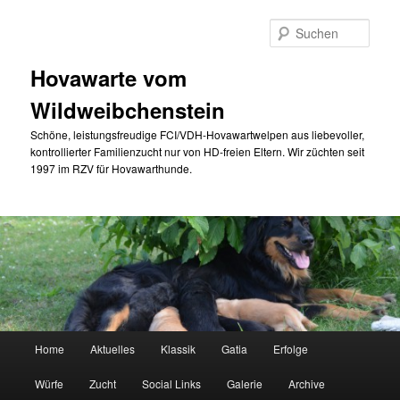
Zum
Zum
primären
sekundären
Such
Inhalt
Inhalt
springen
springen
Hovawarte vom
Wildweibchenstein
Schöne, leistungsfreudige FCI/VDH-Hovawartwelpen aus liebevoller,
kontrollierter Familienzucht nur von HD-freien Eltern. Wir züchten seit
1997 im RZV für Hovawarthunde.
Hauptmenü
Home
Aktuelles
Klassik
Gatia
Erfolge
Würfe
Zucht
Social Links
Galerie
Archive