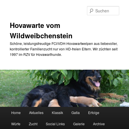
Zum
primären
Such
Inhalt
springen
Hovawarte vom
Wildweibchenstein
Schöne, leistungsfreudige FCI/VDH-Hovawartwelpen aus liebevoller,
kontrollierter Familienzucht nur von HD-freien Eltern. Wir züchten seit
1997 im RZV für Hovawarthunde.
Hauptmenü
Home
Aktuelles
Klassik
Gatia
Erfolge
Würfe
Zucht
Social Links
Galerie
Archive