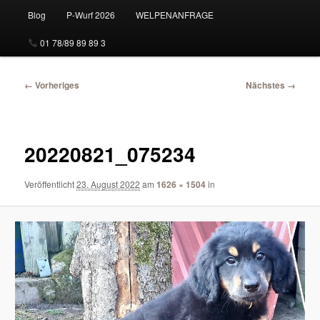
Blog
P-Wurf 2026
WELPENANFRAGE
01 78/89 89 89 3
Bilder-
← Vorheriges
Nächstes →
Navigation
20220821_075234
Veröffentlicht
23. August 2022
am
1626 × 1504
in