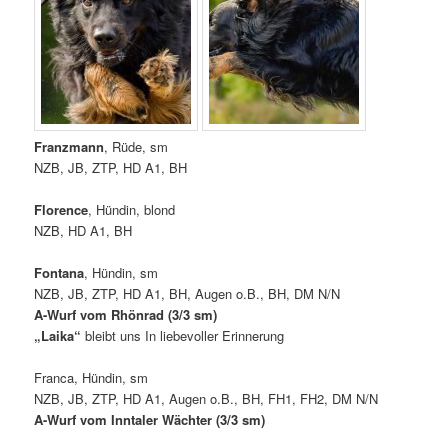
Franzmann
, Rüde, sm
NZB, JB, ZTP, HD A1, BH
Florence
, Hündin, blond
NZB, HD A1, BH
Fontana
, Hündin, sm
NZB, JB, ZTP, HD A1, BH, Augen o.B., BH, DM N/N
A-Wurf vom Rhönrad (3/3 sm)
„Laika“
bleibt uns In liebevoller Erinnerung
Franca, Hündin, sm
NZB, JB, ZTP, HD A1, Augen o.B., BH, FH1, FH2, DM N/N
A-Wurf vom Inntaler Wächter (3/3 sm)