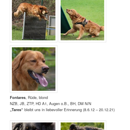
Fontares
, Rüde, blond
NZB, JB, ZTP, HD A1, Augen o.B., BH, DM N/N
„Tares“
bleibt uns in liebevoller Erinnerung (8.6.12 – 20.12.21)