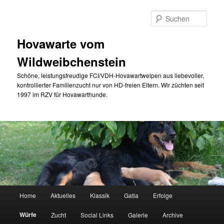
Zum
primären
Such
Inhalt
springen
Hovawarte vom
Wildweibchenstein
Schöne, leistungsfreudige FCI/VDH-Hovawartwelpen aus liebevoller,
kontrollierter Familienzucht nur von HD-freien Eltern. Wir züchten seit
1997 im RZV für Hovawarthunde.
Hauptmenü
Home
Aktuelles
Klassik
Gatia
Erfolge
Würfe
Zucht
Social Links
Galerie
Archive