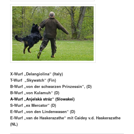
X-Wurf „Delangiolina“ (Italy)
T-Wurf „Skywatch“ (Fin)
B-Wurf „von der schwarzen Prinzessin“, (D)
B-Wurf „von Kulamuh“ (D)
A-Wurf „Anjelskà stráz“ (Slowakei)
S-Wurf „ex Mercator“
(D)
E-Wurf „von den Lindenwasen“ (D)
E-Wurf „van de Haskerazathe“ mit Caidey v.d. Haskerazathe
(NL)