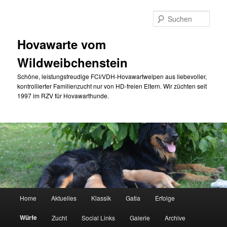
Zum
primären
Such
Inhalt
springen
Hovawarte vom
Wildweibchenstein
Schöne, leistungsfreudige FCI/VDH-Hovawartwelpen aus liebevoller,
kontrollierter Familienzucht nur von HD-freien Eltern. Wir züchten seit
1997 im RZV für Hovawarthunde.
Hauptmenü
Home
Aktuelles
Klassik
Gatia
Erfolge
Würfe
Zucht
Social Links
Galerie
Archive