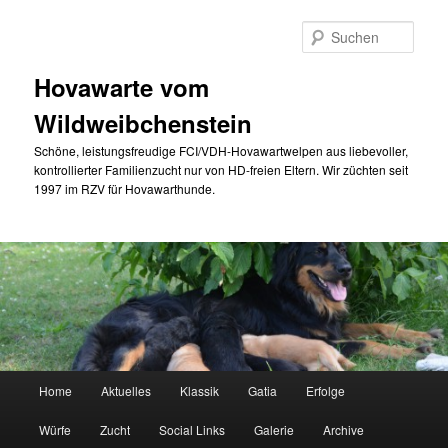
Zum
Zum
primären
sekundären
Such
Inhalt
Inhalt
springen
springen
Hovawarte vom
Wildweibchenstein
Schöne, leistungsfreudige FCI/VDH-Hovawartwelpen aus liebevoller,
kontrollierter Familienzucht nur von HD-freien Eltern. Wir züchten seit
1997 im RZV für Hovawarthunde.
Hauptmenü
Home
Aktuelles
Klassik
Gatia
Erfolge
Würfe
Zucht
Social Links
Galerie
Archive