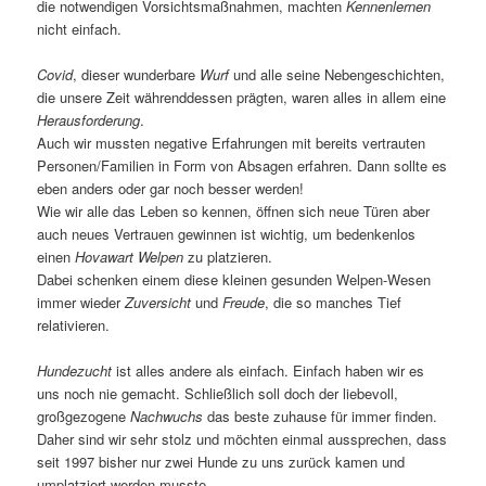
die notwendigen Vorsichtsmaßnahmen, machten
Kennenlernen
nicht einfach.
Covid
, dieser wunderbare
Wurf
und alle seine Nebengeschichten,
die unsere Zeit währenddessen prägten, waren alles in allem eine
Herausforderung
.
Auch wir mussten negative Erfahrungen mit bereits vertrauten
Personen/Familien in Form von Absagen erfahren. Dann sollte es
eben anders oder gar noch besser werden!
Wie wir alle das Leben so kennen, öffnen sich neue Türen aber
auch neues Vertrauen gewinnen ist wichtig, um bedenkenlos
einen
Hovawart
Welpen
zu platzieren.
Dabei schenken einem diese kleinen gesunden Welpen-Wesen
immer wieder
Zuversicht
und
Freude
, die so manches Tief
relativieren.
Hundezucht
ist alles andere als einfach. Einfach haben wir es
uns noch nie gemacht. Schließlich soll doch der liebevoll,
großgezogene
Nachwuchs
das beste zuhause für immer finden.
Daher sind wir sehr stolz und möchten einmal aussprechen, dass
seit 1997 bisher nur zwei Hunde zu uns zurück kamen und
umplatziert werden musste.