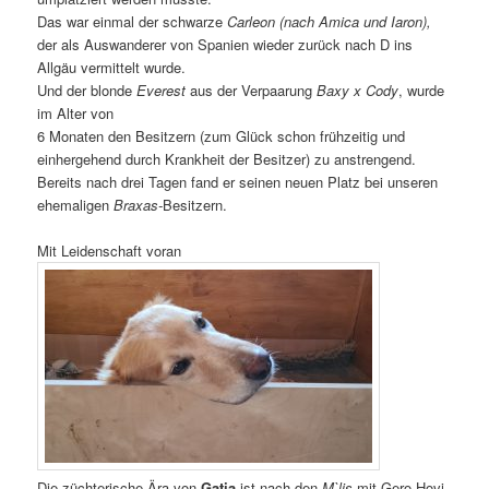
Das war einmal der schwarze
Carleon (nach Amica und Iaron),
der als Auswanderer von Spanien wieder zurück nach D ins
Allgäu vermittelt wurde.
Und der blonde
Everest
aus der Verpaarung
Baxy x Cody
, wurde
im Alter von
6 Monaten den Besitzern (zum Glück schon frühzeitig und
einhergehend durch Krankheit der Besitzer) zu anstrengend.
Bereits nach drei Tagen fand er seinen neuen Platz bei unseren
ehemaligen
Braxas-
Besitzern.
Mit Leidenschaft voran
Die züchterische Ära von
Gatia
ist nach den
M`lis
mit Gero Hovi