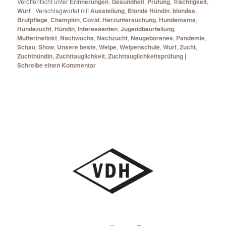
Veröffentlicht unter
Erinnerungen
,
Gesundheit
,
Prüfung
,
Trächtigkeit
,
Wurf
|
Verschlagwortet mit
Ausstellung
,
Blonde Hündin
,
blondes
,
Brutpflege
,
Champion
,
Covid
,
Herzuntersuchung
,
Hundemama
,
Hundezucht
,
Hündin
,
Interessenten
,
Jugendbeurteilung
,
Mutterinstinkt
,
Nachwuchs
,
Nachzucht
,
Neugeborenes
,
Pandemie
,
Schau
,
Show
,
Unsere beste
,
Welpe
,
Welpenschule
,
Wurf
,
Zucht
,
Zuchthündin
,
Zuchttauglichkeit
,
Zuchttauglichkeitsprüfung
|
Schreibe einen Kommentar