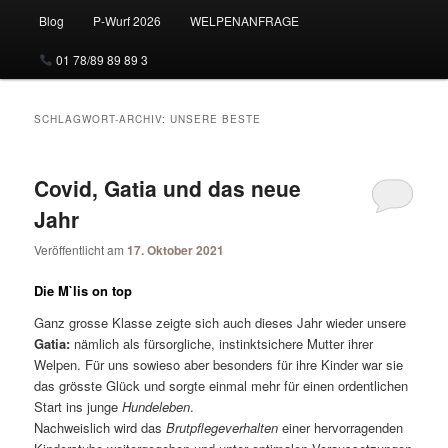
Blog
P-Wurf 2026
WELPENANFRAGE
01 78/89 89 89 3
SCHLAGWORT-ARCHIV:
UNSERE BESTE
Covid, Gatia und das neue
Jahr
Veröffentlicht am
17. Oktober 2021
Die M`lis on top
Ganz grosse Klasse zeigte sich auch dieses Jahr wieder unsere
Gatia:
nämlich als fürsorgliche, instinktsichere Mutter ihrer
Welpen. Für uns sowieso aber besonders für ihre Kinder war sie
das grösste Glück und sorgte einmal mehr für einen ordentlichen
Start ins junge
Hundeleben
.
Nachweislich wird das
Brutpflegeverhalten
einer hervorragenden