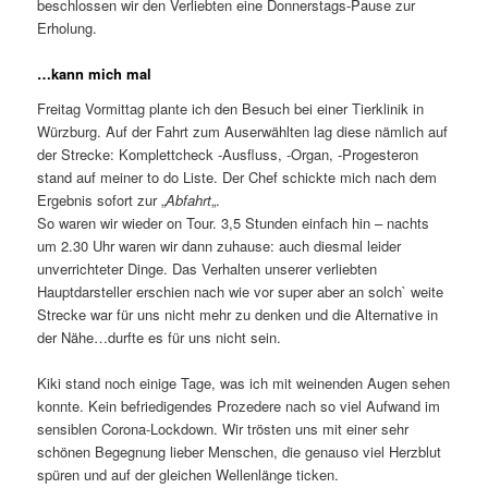
beschlossen wir den Verliebten eine Donnerstags-Pause zur
Erholung.
…kann mich mal
Freitag Vormittag plante ich den Besuch bei einer Tierklinik in
Würzburg. Auf der Fahrt zum Auserwählten lag diese nämlich auf
der Strecke: Komplettcheck -Ausfluss, -Organ, -Progesteron
stand auf meiner to do Liste. Der Chef schickte mich nach dem
Ergebnis sofort zur „
Abfahrt
„.
So waren wir wieder on Tour. 3,5 Stunden einfach hin – nachts
um 2.30 Uhr waren wir dann zuhause: auch diesmal leider
unverrichteter Dinge. Das Verhalten unserer verliebten
Hauptdarsteller erschien nach wie vor super aber an solch` weite
Strecke war für uns nicht mehr zu denken und die Alternative in
der Nähe…durfte es für uns nicht sein.
Kiki stand noch einige Tage, was ich mit weinenden Augen sehen
konnte. Kein befriedigendes Prozedere nach so viel Aufwand im
sensiblen Corona-Lockdown. Wir trösten uns mit einer sehr
schönen Begegnung lieber Menschen, die genauso viel Herzblut
spüren und auf der gleichen Wellenlänge ticken.