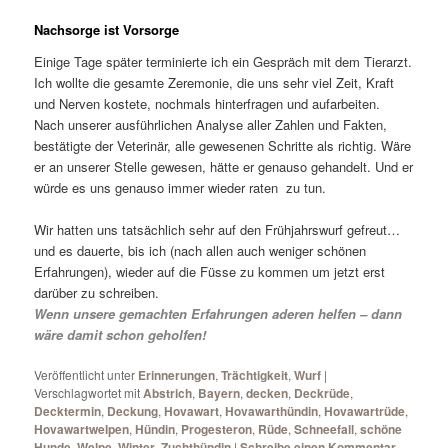
Nachsorge ist Vorsorge
Einige Tage später terminierte ich ein Gespräch mit dem Tierarzt.
Ich wollte die gesamte Zeremonie, die uns sehr viel Zeit, Kraft
und Nerven kostete, nochmals hinterfragen und aufarbeiten.
Nach unserer ausführlichen Analyse aller Zahlen und Fakten,
bestätigte der Veterinär, alle gewesenen Schritte als richtig. Wäre
er an unserer Stelle gewesen, hätte er genauso gehandelt. Und er
würde es uns genauso immer wieder raten zu tun.
Wir hatten uns tatsächlich sehr auf den Frühjahrswurf gefreut…
und es dauerte, bis ich (nach allen auch weniger schönen
Erfahrungen), wieder auf die Füsse zu kommen um jetzt erst
darüber zu schreiben.
Wenn unsere gemachten Erfahrungen aderen helfen – dann
wäre damit schon geholfen!
Veröffentlicht unter
Erinnerungen
,
Trächtigkeit
,
Wurf
|
Verschlagwortet mit
Abstrich
,
Bayern
,
decken
,
Deckrüde
,
Decktermin
,
Deckung
,
Hovawart
,
Hovawarthündin
,
Hovawartrüde
,
Hovawartwelpen
,
Hündin
,
Progesteron
,
Rüde
,
Schneefall
,
schöne
Hunde
,
Welpe
,
Winter
,
Zuchthündin
|
Schreibe einen Kommentar