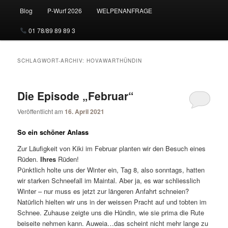
Blog
P-Wurf 2026
WELPENANFRAGE
01 78/89 89 89 3
SCHLAGWORT-ARCHIV:
HOVAWARTHÜNDIN
Die Episode „Februar“
Veröffentlicht am
16. April 2021
So ein schöner Anlass
Zur Läufigkeit von Kiki im Februar planten wir den Besuch eines
Rüden.
Ihres
Rüden!
Pünktlich holte uns der Winter ein, Tag 8, also sonntags, hatten
wir starken Schneefall im Maintal. Aber ja, es war schliesslich
Winter – nur muss es jetzt zur längeren Anfahrt schneien?
Natürlich hielten wir uns in der weissen Pracht auf und tobten im
Schnee. Zuhause zeigte uns die Hündin, wie sie prima die Rute
beiseite nehmen kann. Auweia…das scheint nicht mehr lange zu