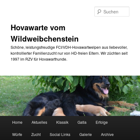
Zum
Zum
primären
sekundären
Such
Inhalt
Inhalt
springen
springen
Hovawarte vom
Wildweibchenstein
Schöne, leistungsfreudige FCI/VDH-Hovawartwelpen aus liebevoller,
kontrollierter Familienzucht nur von HD-freien Eltern. Wir züchten seit
1997 im RZV für Hovawarthunde.
Hauptmenü
Home
Aktuelles
Klassik
Gatia
Erfolge
Würfe
Zucht
Social Links
Galerie
Archive