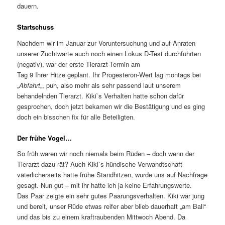
dauern.
Startschuss
Nachdem wir im Januar zur Voruntersuchung und auf Anraten
unserer Zuchtwarte auch noch einen Lokus D-Test durchführten
(negativ), war der erste Tierarzt-Termin am
Tag 9 Ihrer Hitze geplant. Ihr Progesteron-Wert lag montags bei
„
Abfahrt
„, puh, also mehr als sehr passend laut unserem
behandelnden Tierarzt. Kiki`s Verhalten hatte schon dafür
gesprochen, doch jetzt bekamen wir die Bestätigung und es ging
doch ein bisschen fix für alle Beteiligten.
Der frühe Vogel…
So früh waren wir noch niemals beim Rüden – doch wenn der
Tierarzt dazu rät? Auch Kiki`s hündische Verwandtschaft
väterlicherseits hatte frühe Standhitzen, wurde uns auf Nachfrage
gesagt. Nun gut – mit ihr hatte ich ja keine Erfahrungswerte.
Das Paar zeigte ein sehr gutes Paarungsverhalten. Kiki war jung
und bereit, unser Rüde etwas reifer aber blieb dauerhaft „am Ball“
und das bis zu einem kraftraubenden Mittwoch Abend. Da